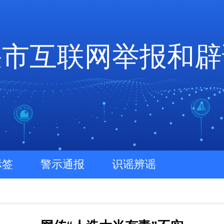
峡市互联网举报和辟
标签
警示通报
识谣辨谣