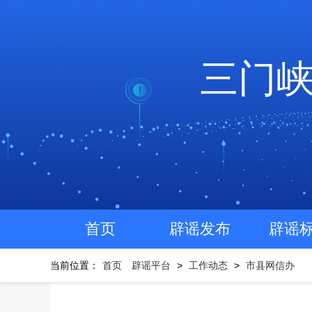
三门
首页
辟谣发布
辟谣
当前位置：
首页
辟谣平台
>
工作动态
>
市县网信办