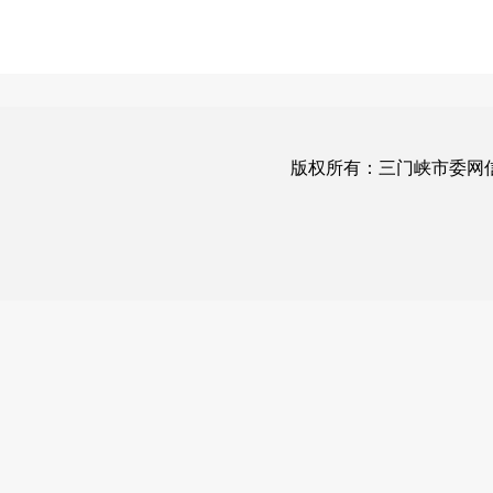
版权所有：三门峡市委网