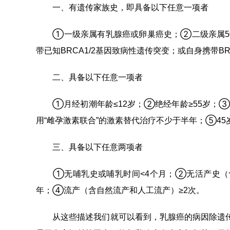
一、有遗传家族史，即具备以下任意一项者
①一级亲属有乳腺癌或卵巢癌史；②二级亲属50岁
带已知BRCA1/2基因致病性遗传突变；或自身携带BR
二、具备以下任意一项者
①月经初潮年龄≤12岁；②绝经年龄≥55岁；③
用“雌孕激素联合”的激素替代治疗不少于半年；⑤4
三、具备以下任意两项者
①无哺乳史或哺乳时间<4个月；②无活产史（含从
年；④流产（含自然流产和人工流产）≥2次。
从这些描述我们就可以看到，乳腺癌的病因除遗传